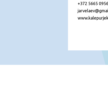
+372 5665 095
jarvelaev@gmai
www.kalepurjek