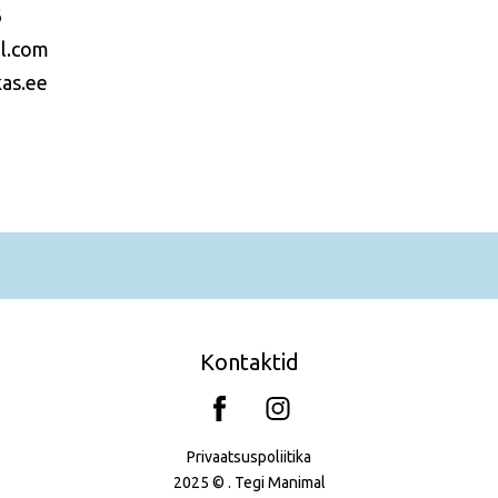
6
l.com
as.ee
Kontaktid
Privaatsuspoliitika
2025 © . Tegi
Manimal