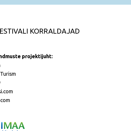
FESTIVALI KORRALDAJAD
ündmuste projektijuht:
n
 Turism
9
si.com
i.com