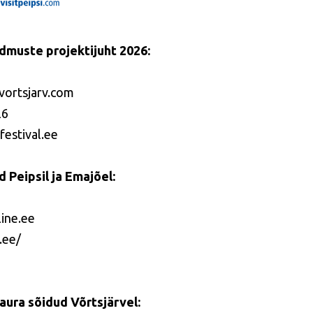
dmuste projektijuht 2026:
vortsjarv.com
26
estival.ee
 Peipsil ja Emajõel:
ine.ee
.ee/
aura sõidud Võrtsjärvel: