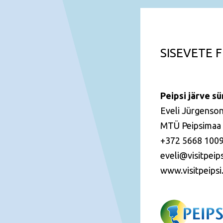
SISEVETE 
Peipsi järve s
Eveli Jürgenso
MTÜ Peipsimaa
+372 5668 100
eveli@visitpeip
www.visitpeips