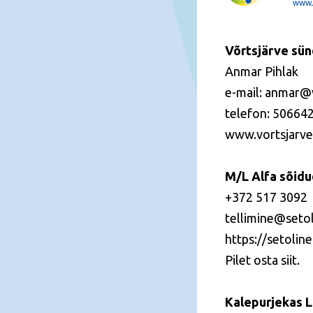
Võrtsjärve sün
Anmar Pihlak
e-mail: anmar@
telefon: 50664
www.vortsjarvef
M/L Alfa sõidud
+372 517 3092
tellimine@setol
https://setoline
Pilet osta
siit.
Kalepurjekas L