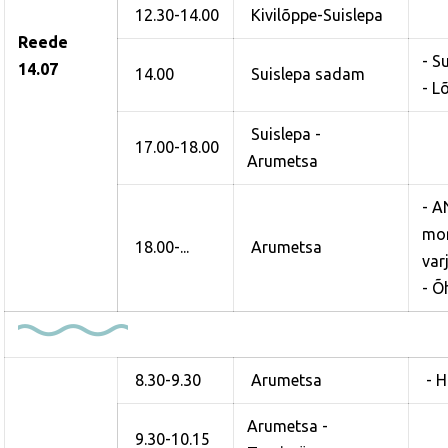
12.30-14.00
Kivilõppe-Suislepa
Reede
- S
14.07
14.00
Suislepa sadam
- L
Suislepa -
17.00-18.00
Arumetsa
- 
mo
18.00-...
Arumetsa
var
- Õ
8.30-9.30
Arumetsa
- 
Arumetsa -
9.30-10.15