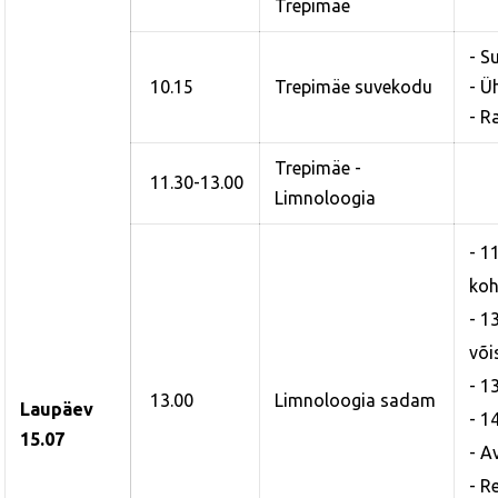
Trepimäe
- S
10.15
Trepimäe suvekodu
- Ü
- R
Trepimäe -
11.30-13.00
Limnoloogia
- 1
koh
- 1
või
- 1
13.00
Limnoloogia sadam
Laupäev
- 1
15.07
- A
- R