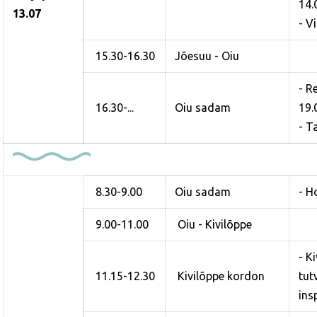
14.
13.07
- V
15.30-16.30
Jõesuu - Oiu
- R
16.30-...
Oiu sadam
19.
- T
8.30-9.00
Oiu sadam
- 
9.00-11.00
Oiu - Kivilõppe
- K
11.15-12.30
Kivilõppe kordon
tut
ins