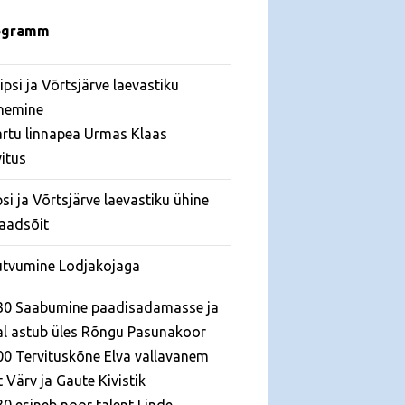
ogramm
eipsi ja Võrtsjärve laevastiku
nemine
artu linnapea Urmas Klaas
vitus
psi ja Võrtsjärve laevastiku ühine
aadsõit
utvumine Lodjakojaga
30 Saabumine paadisadamasse ja
al astub üles Rõngu Pasunakoor
00 Tervituskõne Elva vallavanem
it Värv ja Gaute Kivistik
30 esineb noor talent Linde