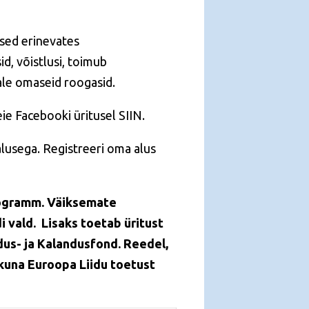
sed erinevates
d, võistlusi, toimub
ale omaseid roogasid.
eie Facebooki üritusel
SIIN
.
lusega. Registreeri oma alus
programm. Väiksemate
i vald. Lisaks toetab üritust
us- ja Kalandusfond. Reedel,
 kuna Euroopa Liidu toetust