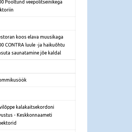
00 Pooltund veepolitseinikega
iktoriin
estoran koos elava muusikaga
00 CONTRA luule -ja haikuõhtu
asuta saunatamine jõe kaldal
Hommikusöök
ivilõppe kalakaitsekordoni
vustus - Keskkonnaameti
pektorid