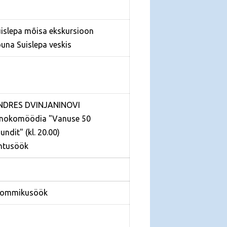
uislepa mõisa ekskursioon
õuna Suislepa veskis
ANDRES DVINJANINOVI
nokomöödia "Vanuse 50
jundit" (kl. 20.00)
htusöök
Hommikusöök