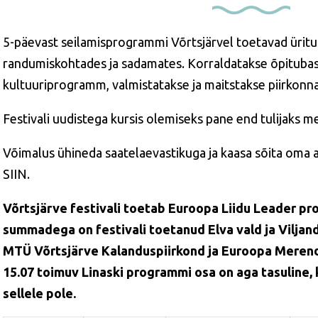
5-päevast seilamisprogrammi Võrtsjärvel toetavad üritu
randumiskohtades ja sadamates. Korraldatakse õpitubasi
kultuuriprogramm, valmistatakse ja maitstakse piirkonn
Festivali uudistega kursis olemiseks pane end tulijaks m
Võimalus ühineda saatelaevastikuga ja kaasa sõita oma a
SIIN.
Võrtsjärve festivali toetab Euroopa Liidu Leader 
summadega on festivali toetanud Elva vald ja Viljand
MTÜ Võrtsjärve Kalanduspiirkond ja Euroopa Merend
15.07 toimuv Linaski programmi osa on aga tasuline,
sellele pole.