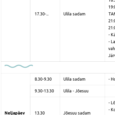
19:
17.30-...
Ulila sadam
TA
21:
21:
- K
- L
vah
Jär
8.30-9.30
Ulila sadam
- 
9.30-13.30
Ulila - Jõesuu
- L
- K
Neljapäev
13.30
Jõesuu sadam