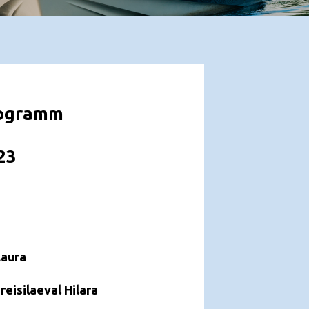
programm
23
Laura
reisilaeval Hilara