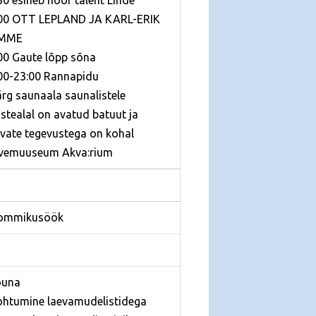
00 OTT LEPLAND JA KARL-ERIK
MME
00 Gaute lõpp sõna
00-23:00 Rannapidu
ärg saunaala saunalistele
astealal on avatud batuut ja
vate tegevustega on kohal
vemuuseum Akva:rium
Hommikusöök
õuna
ohtumine laevamudelistidega