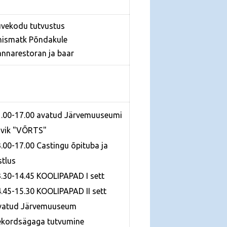
uvekodu tutvustus
hismatk Põndakule
annarestoran ja baar
1.00-17.00 avatud Järvemuuseumi
vik "VÕRTS"
3.00-17.00 Castingu õpituba ja
stlus
3.30-14.45 KOOLIPAPAD I sett
4.45-15.30 KOOLIPAPAD II sett
vatud Järvemuuseum
ekordsägaga tutvumine