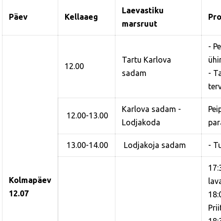
Laevastiku
Päev
Kellaaeg
Pr
marsruut
- P
Tartu Karlova
ühi
12.00
sadam
- T
ter
Karlova sadam -
Pei
12.00-13.00
Lodjakoda
par
13.00-14.00
Lodjakoja sadam
- T
17:
Kolmapäev
lav
12.07
18:
Pri
18: