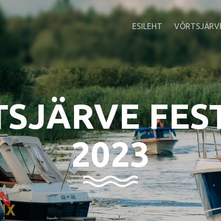
ESILEHT
VÕRTSJÄRV
SJÄRVE FES
2023