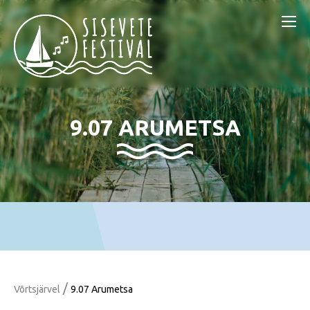
9.07 ARUMETSA
/
Võrtsjärvel
9.07 Arumetsa