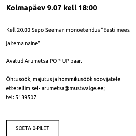
Kolmapäev 9.07 kell 18:00
Kell 20.00 Sepo Seeman monoetendus "Eesti mees
ja tema naine"
Avatud Arumetsa POP-UP baar.
Õhtusöök, majutus ja hommikusöök soovijatele
ettetellimisel- arumetsa@mustwalge.ee;
tel: 5139507
SOETA 0-PILET