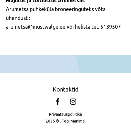
Majutus ja toitlustus Arumetsas
Arumetsa puhkeküla broneeringuteks võta
ühendust :
arumetsa@mustwalge.ee
või helista tel. 5139507
Kontaktid
Privaatsuspoliitika
2025 © . Tegi
Manimal