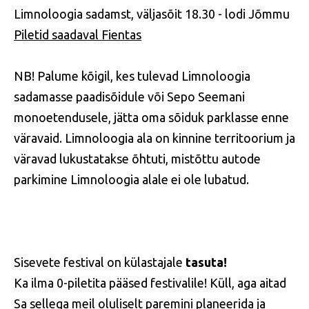
Limnoloogia sadamst, väljasõit 18.30 - lodi Jõmmu
Piletid saadaval Fientas
NB! Palume kõigil, kes tulevad Limnoloogia
sadamasse paadisõidule või Sepo Seemani
monoetendusele, jätta oma sõiduk parklasse enne
väravaid. Limnoloogia ala on kinnine territoorium ja
väravad lukustatakse õhtuti, mistõttu autode
parkimine Limnoloogia alale ei ole lubatud.
Sisevete festival on külastajale
tasuta!
Ka ilma 0-piletita pääsed festivalile! Küll, aga aitad
Sa sellega meil oluliselt paremini planeerida ja