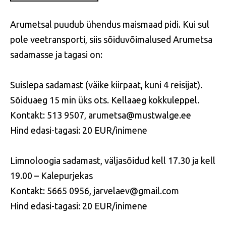
Arumetsal puudub ühendus maismaad pidi. Kui sul
pole veetransporti, siis sõiduvõimalused Arumetsa
sadamasse ja tagasi on:
Suislepa sadamast (väike kiirpaat, kuni 4 reisijat).
Sõiduaeg 15 min üks ots. Kellaaeg kokkuleppel.
Kontakt: 513 9507, arumetsa@mustwalge.ee
Hind edasi-tagasi: 20 EUR/inimene
Limnoloogia sadamast, väljasõidud kell 17.30 ja kell
19.00 – Kalepurjekas
Kontakt: 5665 0956, jarvelaev@gmail.com
Hind edasi-tagasi: 20 EUR/inimene