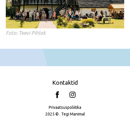
Foto: Teevi Pihlak
Kontaktid
Privaatsuspoliitika
2025 © . Tegi
Manimal