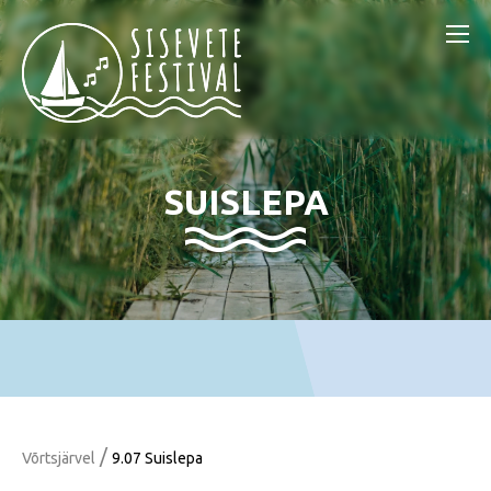
SUISLEPA
/
Võrtsjärvel
9.07 Suislepa