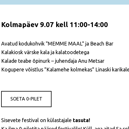
Kolmapäev 9.07
kell 11:00-14:00
Avatud kodukohvik "MEMME MAAL" ja Beach Bar
Kalakiosk värske kala ja kalatoodetega
Kalade teabe õpinurk – juhendaja Anu Metsar
Kogupere võistlus "Kalamehe kolmekas" Linaski karikal
SOETA 0-PILET
Sisevete festival on külastajale
tasuta!
Ka ilma 0-piletita pääsed festivalile! Küll, aga aitad Sa s