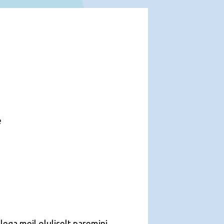
e
ellega meil oluliselt paremini