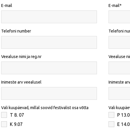
E-mail
E-mail
Telefoni number
Telefoni n
Veealuse nimi ja reg.nr
Veealuse nim
Inimeste arv veealusel
Inimeste ar
Vali kuupäevad, millal soovid festivalist osa võtta
Vali kuupäev
T 8. 07
P 13.
K 9.07
E 14.0