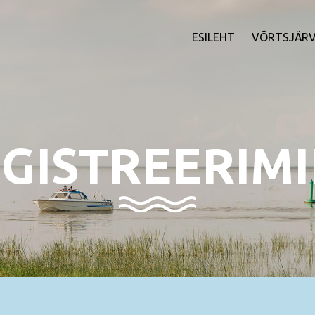
ESILEHT
VÕRTSJÄRV
GISTREERIM