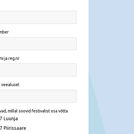
umber
i ja reg.nr
v veealusel
ad, millal soovid festivalist osa võtta
07 Luunja
7 Piirissaare