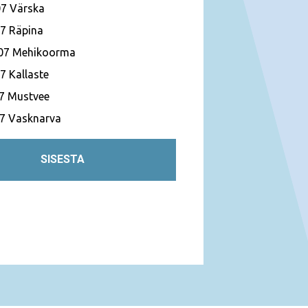
07 Värska
07 Räpina
 07 Mehikoorma
7 Kallaste
07 Mustvee
07 Vasknarva