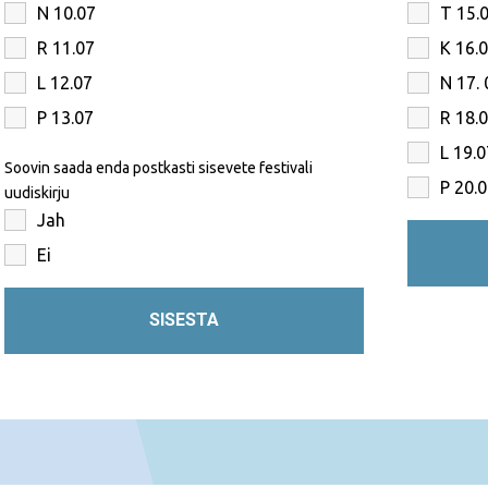
N 10.07
T 15.
R 11.07
K 16.
L 12.07
N 17.
P 13.07
R 18.0
L 19.
Soovin saada enda postkasti sisevete festivali
P 20.
uudiskirju
Jah
Ei