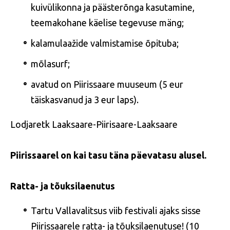
kuivülikonna ja päästerõnga kasutamine,
teemakohane käelise tegevuse mäng;
kalamulaažide valmistamise õpituba;
mõlasurf;
avatud on Piirissaare muuseum (5 eur
täiskasvanud ja 3 eur laps).
Lodjaretk Laaksaare-Piirisaare-Laaksaare
Piirissaarel on kai tasu täna päevatasu alusel.
Ratta- ja tõuksilaenutus
Tartu Vallavalitsus viib festivali ajaks sisse
Piirissaarele ratta- ja tõuksilaenutuse! (10