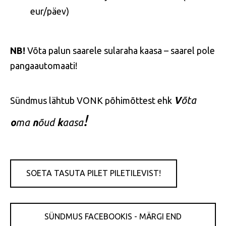
eur/päev)
NB!
Võta palun saarele sularaha kaasa – saarel pole
pangaautomaati!
V
õta
Sündmus lähtub VONK põhimõttest ehk
!
o
ma
n
õud
k
aasa
SOETA TASUTA PILET PILETILEVIST!
SÜNDMUS FACEBOOKIS - MÄRGI END