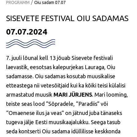
/
PROGRAMM
Oiu sadam 07.07
SISEVETE FESTIVAL OIU SADAMAS
07.07.2024
7. juuli lõunal kell 13 jõuab Sisevete festivali
laevastik, eesotsas kalepurjekas Lauraga, Oiu
sadamasse. Oiu sadamas kosutab muusikalise
etteastega nii vetesõitjaid kui ka kõiki teisi külalisi
armastatud muusik
MARI JÜRJENS
. Mari looming,
teiste seas lood “Sõpradele, “Paradiis” või
“Omaenese ilus ja veas” on jätnud juba tänaseks
tugeva jälje Eesti muusikaajalukku. Seega tasub
seda kontserti Oiu sadama idüllilisse keskkonda